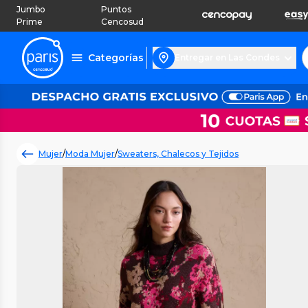
Jumbo
Puntos
Prime
Cencosud
Categorías
Entregar en Las Condes
Mujer
/
Moda Mujer
/
Sweaters, Chalecos y Tejidos