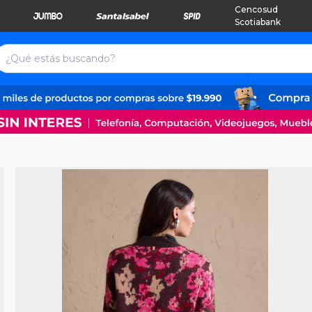
Cencosud
Scotiabank