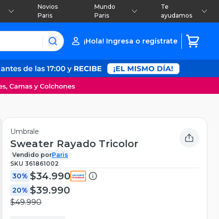
Novios
Mundo
Te
Paris
Paris
ayudamos
¡Hola! Ingresa o regístrate
Umbrale
Sweater Rayado Tricolor
Vendido por
Paris
SKU
361861002
$34.990
30%
$39.990
20%
$49.990