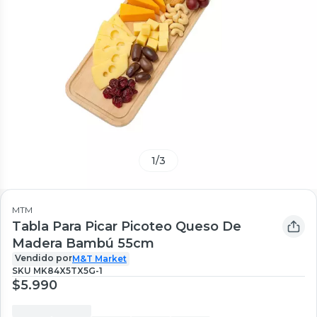
1
/
3
MTM
Tabla Para Picar Picoteo Queso De
Madera Bambú 55cm
Vendido por
M&T Market
SKU
MK84X5TX5G-1
$5.990