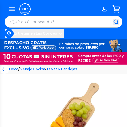
Entregar en Las Condes
Deco
/
Menaje Cocina
/
Tablas y Bandejas