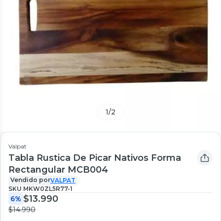
1
/
2
Valpat
Tabla Rustica De Picar Nativos Forma
Rectangular MCB004
Vendido por
VALPAT
SKU
MKW0ZL5R77-1
$13.990
6%
$14.990