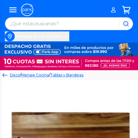
Entregar en Las Condes
Deco
/
Menaje Cocina
/
Tablas y Bandejas