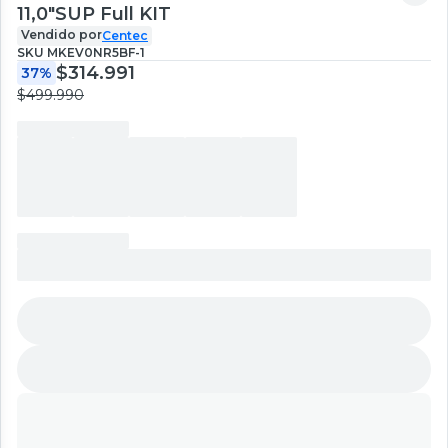
11,0"SUP Full KIT
Vendido por
Centec
SKU
MKEV0NR5BF-1
$314.991
37%
$499.990