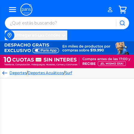
Entregar en Las Condes
Deportes
/
Deportes Acuáticos
/
Surf