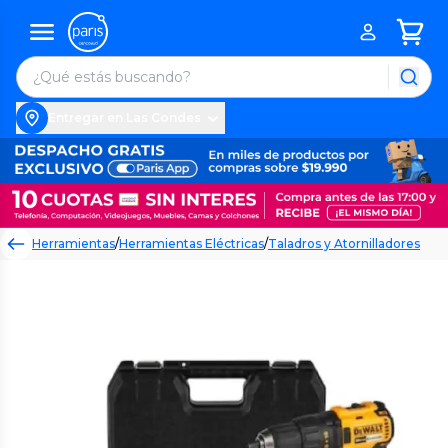
Entregar en Las Condes
Herramientas
/
Herramientas Eléctricas
/
Taladros y Atornilladores