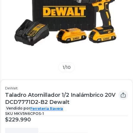
1
/
10
DeWalt
Taladro Atornillador 1/2 Inalámbrico 20V
DCD7771D2-B2 Dewalt
Vendido por
Ferretería Ravera
SKU
MKV5N6CPOS-1
$229.990