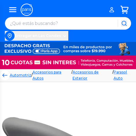
Entregar en Las Condes
Accesorios para
/
Accesorios de
/
Parasol
Automotriz
/
Autos
Exterior
Auto