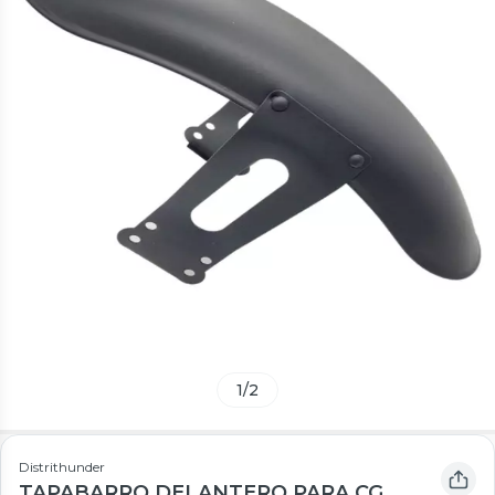
1
/
2
Distrithunder
TAPABARRO DELANTERO PARA CG