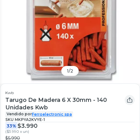
1
/
2
Kwb
Tarugo De Madera 6 X 30mm - 140
Unidades Kwb
Vendido por
Ferroelectronic spa
SKU
MKPYA2KVYE-1
$3.990
33%
(
$3.990 x un
)
$5.990