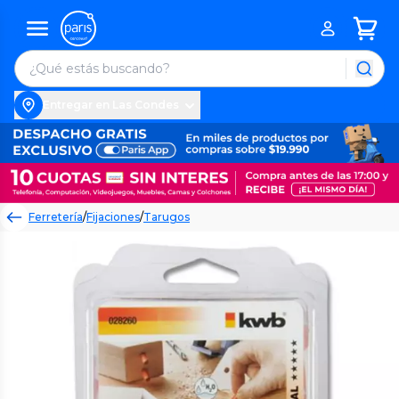
Entregar en Las Condes
Ferretería
/
Fijaciones
/
Tarugos