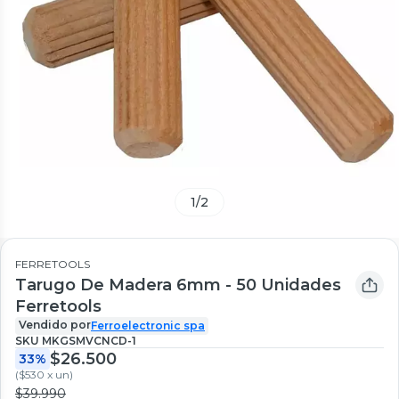
1
/
2
FERRETOOLS
Tarugo De Madera 6mm - 50 Unidades
Ferretools
Vendido por
Ferroelectronic spa
SKU
MKGSMVCNCD-1
$26.500
33%
(
$530 x un
)
$39.990