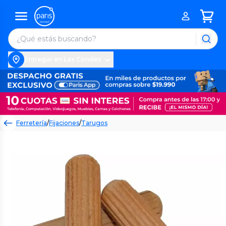
Entregar en Las Condes
Ferretería
/
Fijaciones
/
Tarugos