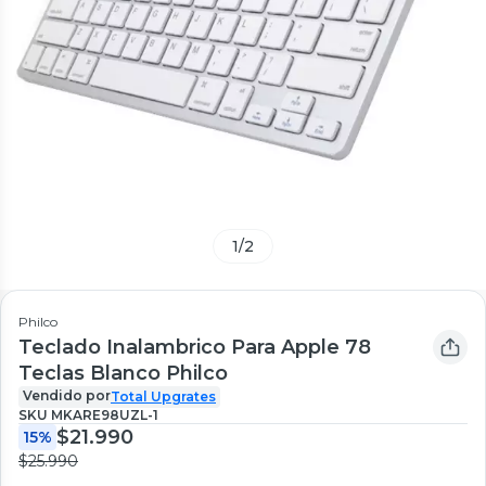
1
/
2
Philco
Teclado Inalambrico Para Apple 78
Teclas Blanco Philco
Vendido por
Total Upgrates
SKU
MKARE98UZL-1
$21.990
15%
$25.990