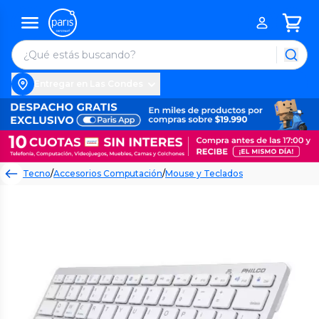
Entregar en Las Condes
Tecno
/
Accesorios Computación
/
Mouse y Teclados