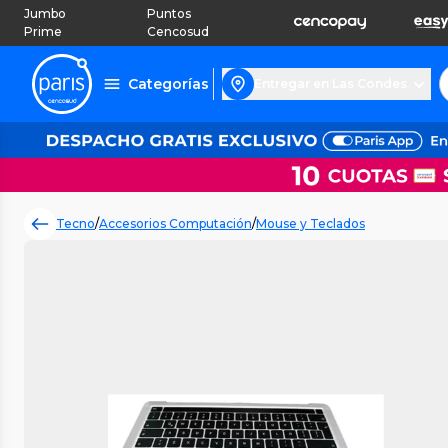
Jumbo
Puntos
Prime
Cencosud
Categorías
Entregar en Las Condes
Tecno
/
Accesorios Computación
/
Mouse y Teclados