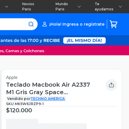
Novios
Mundo
Te
Paris
Paris
ayudamos
¡Hola! Ingresa o regístrate
Apple
Teclado Macbook Air A2337
M1 Gris Gray Space
REACONDICIONADO
Vendido por
TECHNO AMERICA
SKU
MK5W6JRZP9-1
$120.000