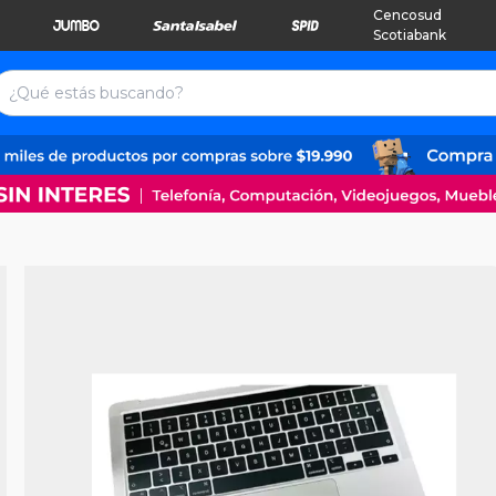
Cencosud
Scotiabank