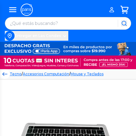
Entregar en Las Condes
Tecno
/
Accesorios Computación
/
Mouse y Teclados