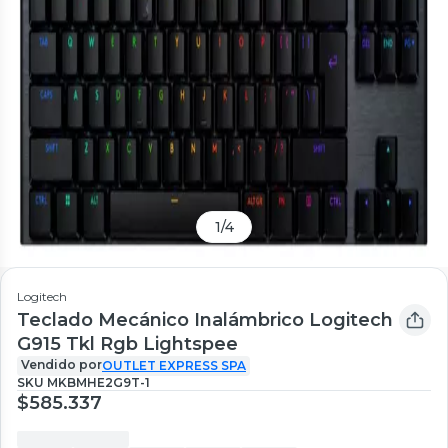
1
/
4
Logitech
Teclado Mecánico Inalámbrico Logitech
G915 Tkl Rgb Lightspee
Vendido por
OUTLET EXPRESS SPA
SKU
MKBMHE2G9T-1
$585.337