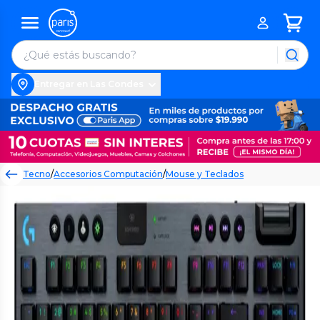
Entregar en Las Condes
Tecno
/
Accesorios Computación
/
Mouse y Teclados