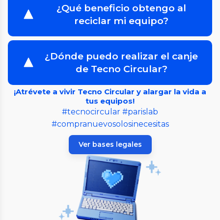
¿Qué beneficio obtengo al
reciclar mi equipo?
¿Dónde puedo realizar el canje
de Tecno Circular?
¡Atrévete a vivir Tecno Circular y alargar la vida a
tus equipos!
#tecnocircular #parislab
#compranuevosolosinecesitas
Ver bases legales