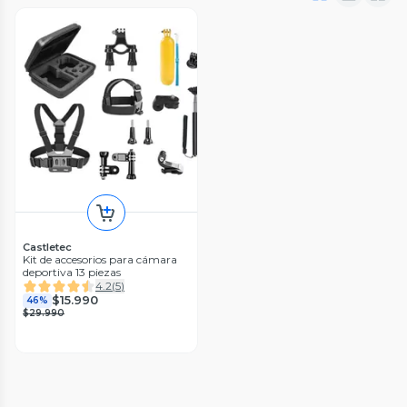
Castletec
Kit de accesorios para cámara
deportiva 13 piezas
4.2
(
5
)
$15.990
46%
$29.990