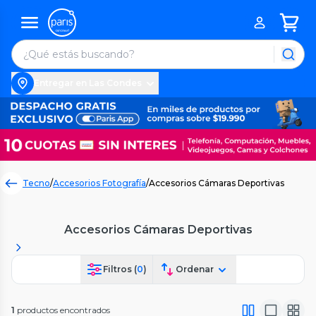
Entregar en Las Condes
Tecno
/
Accesorios Fotografía
/
Accesorios Cámaras Deportivas
Accesorios Cámaras Deportivas
Filtros (
0
)
Ordenar
1
productos encontrados