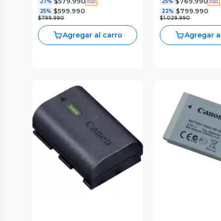
$579.990
$769.990
27%
25%
$599.990
$799.990
25%
22%
$799.990
$1.029.990
Agregar al carro
Agregar a
Vista P
Vista Previa