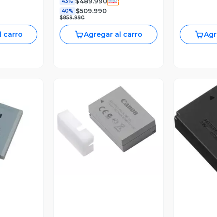
$489.990
43%
$509.990
40%
$859.990
l carro
Agregar al carro
Agr
revia
Vista Previa
V