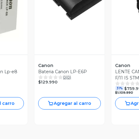
revia
Canon
Canon
on Lp-e8
Bateria Canon LP-E6P
LENTE C
0
(
0
)
F/11 IS S
$129.990
REACOND
$759.9
31%
$1.109.990
l carro
Agregar al carro
Agr