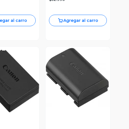
egar al carro
Agregar al carro
Vista Previa
ista Previa