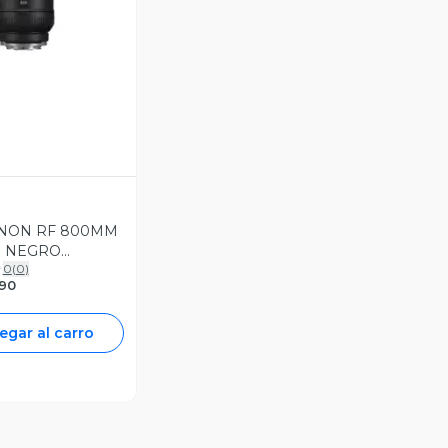
ANON RF 800MM
TM NEGRO
0
(
0
)
ICIONADO
90
egar al carro