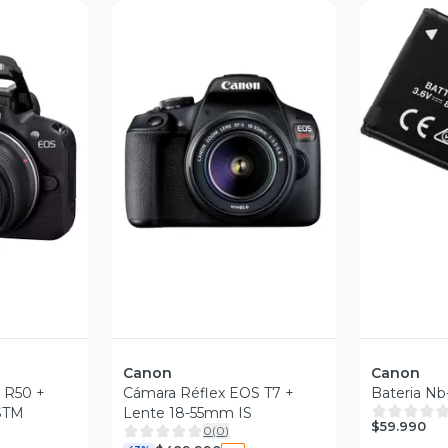
V
revia
Vista Previa
Canon
Canon
s R50 +
Cámara Réflex EOS T7 +
Bateria Nb
STM
Lente 18-55mm IS
$59.990
0
(
0
)