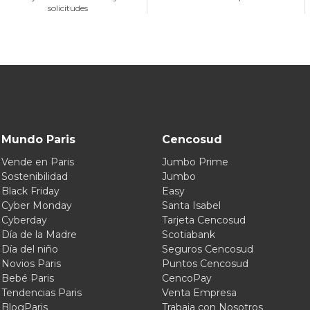
solicitudes
Mundo Paris
Cencosud
Vende en Paris
Jumbo Prime
Sostenibilidad
Jumbo
Black Friday
Easy
Cyber Monday
Santa Isabel
Cyberday
Tarjeta Cencosud
Día de la Madre
Scotiabank
Día del niño
Seguros Cencosud
Novios Paris
Puntos Cencosud
Bebé Paris
CencoPay
Tendencias Paris
Venta Empresa
BlogParis
Trabaja con Nosotros