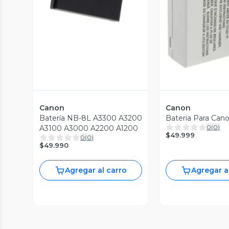
Vista P
Canon
Canon
Batería NB-8L A3300 A3200
Bateria Para Can
0
(
0
)
A3100 A3000 A2200 A1200
$49.999
0
(
0
)
$49.990
Agregar al carro
Agregar a