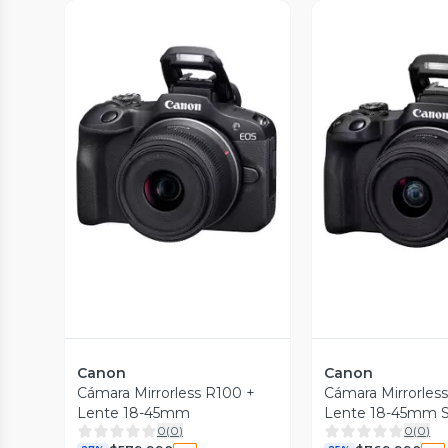
Vista Previa
Vista P
Canon
Canon
Cámara Mirrorless R100 +
Cámara Mirrorles
Lente 18-45mm
Lente 18-45mm 
0
(
0
)
0
(
0
)