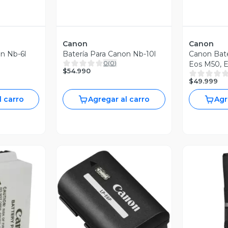
Canon
Canon
on Nb-6l
Batería Para Canon Nb-10l
Canon Bate
0
(
0
)
Eos M50, Eo
$54.990
$49.999
l carro
Agregar al carro
Agr
V
Vista Previa