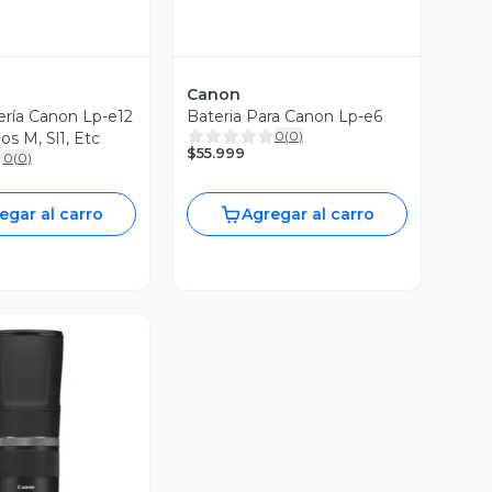
Canon
ría Canon Lp-e12
Bateria Para Canon Lp-e6
0
(
0
)
s M, Sl1, Etc
$55.999
0
(
0
)
egar al carro
Agregar al carro
ista Previa