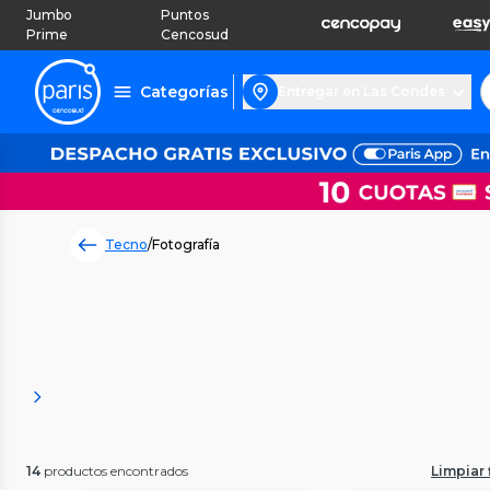
Jumbo
Puntos
Prime
Cencosud
Categorías
Entregar en Las Condes
Tecno
/
Fotografía
14
productos encontrados
Limpiar f