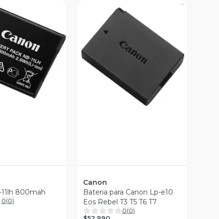
ista Previa
Vista Previa
Canon
-11lh 800mah
Bateria para Canon Lp-e10
0
(
0
)
Eos Rebel T3 T5 T6 T7
0
(
0
)
$52.990