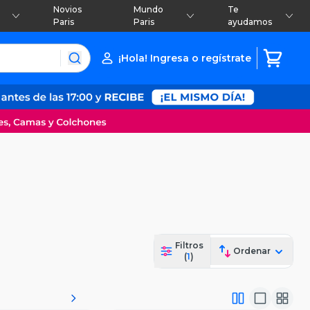
Novios
Mundo
Te
Paris
Paris
ayudamos
¡Hola! Ingresa o regístrate
Filtros
Ordenar
(
1
)