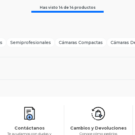
Has visto
14
de
14
productos
ss
Semiprofesionales
Cámaras Compactas
Cámaras De
Contáctanos
Cambios y Devoluciones
Te ayudamos con dudas y
Conoce cómo pedirlos