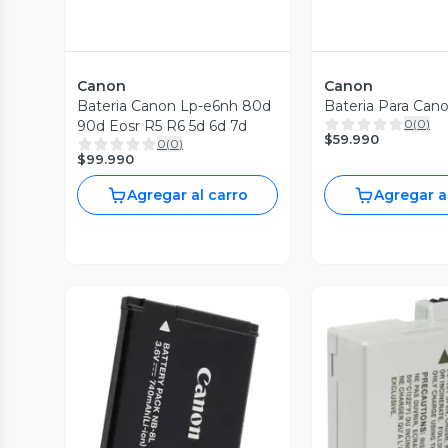
Canon
Canon
Bateria Canon Lp-e6nh 80d
Bateria Para Can
0
(
0
)
90d Eosr R5 R6 5d 6d 7d
$59.990
0
(
0
)
$99.990
Agregar al carro
Agregar a
Vista Previa