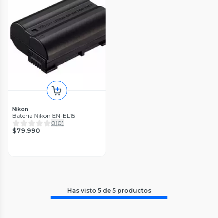
Nikon
Bateria Nikon EN-EL15
0
(
0
)
$79.990
Has visto
5
de
5
productos