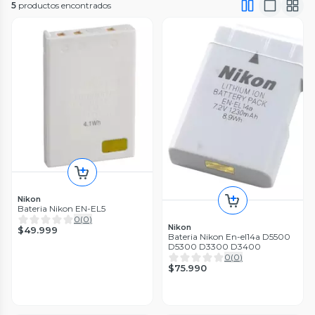
5
productos encontrados
Nikon
Bateria Nikon EN-EL5
0
(
0
)
Nikon
$49.999
Bateria Nikon En-el14a D5500
D5300 D3300 D3400
0
(
0
)
$75.990