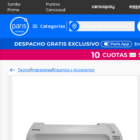
Jumbo
Puntos
Prime
Cencosud
Categorías
Entregar en Las Condes
Tecno
/
Impresoras
/
Insumos y Accesorios