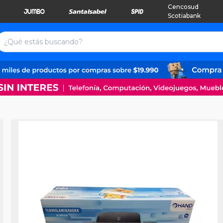
Cencosud
Scotiabank