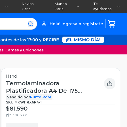
Novios
Mundo
Te
Paris
Paris
ayudamos
¡Hola! Ingresa o regístrate
Hand
Termolaminadora
Plastificadora A4 De 175
Micrones - Ps
Vendido por
PuntoStore
SKU
MKWI1RX6P4-1
$81.590
(
$81.590 x un
)