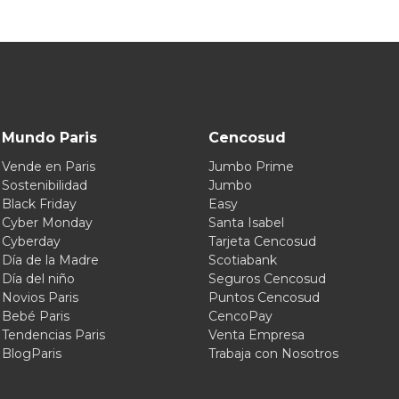
Mundo Paris
Cencosud
Vende en Paris
Jumbo Prime
Sostenibilidad
Jumbo
Black Friday
Easy
Cyber Monday
Santa Isabel
Cyberday
Tarjeta Cencosud
Día de la Madre
Scotiabank
Día del niño
Seguros Cencosud
Novios Paris
Puntos Cencosud
Bebé Paris
CencoPay
Tendencias Paris
Venta Empresa
BlogParis
Trabaja con Nosotros