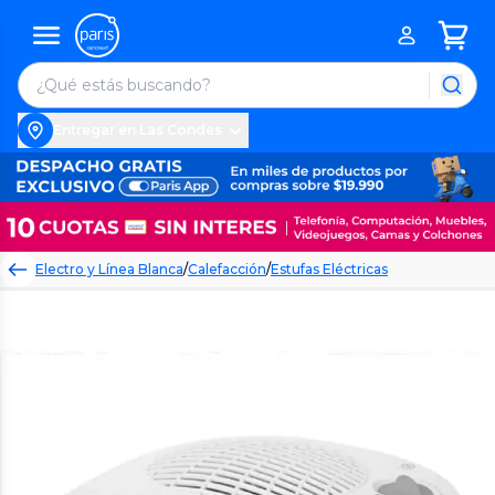
Entregar en Las Condes
Electro y Línea Blanca
/
Calefacción
/
Estufas Eléctricas