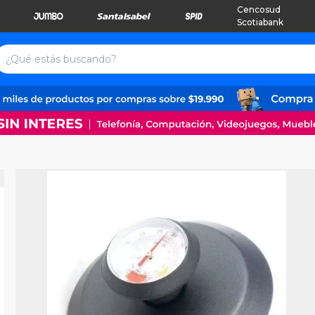
Cencosud
Scotiabank