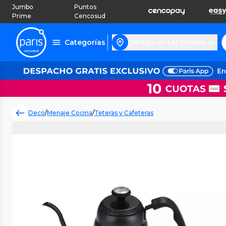
Jumbo
Puntos
Prime
Cencosud
Categorías
Entregar en Las Condes
Deco
/
Menaje Cocina
/
Teteras y Cafeteras