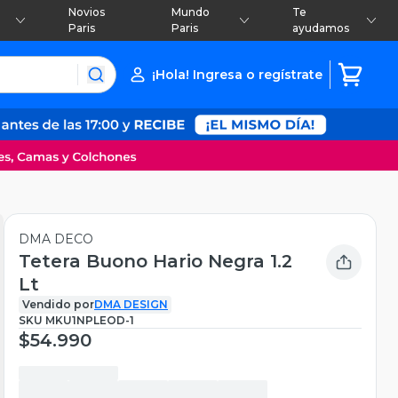
Novios
Mundo
Te
Paris
Paris
ayudamos
¡Hola! Ingresa o regístrate
DMA DECO
Tetera Buono Hario Negra 1.2
Lt
Vendido por
DMA DESIGN
SKU
MKU1NPLEOD-1
$54.990