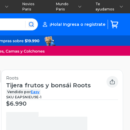
Novios
Mundo
Te
Paris
Paris
ayudamos
¡Hola! Ingresa o regístrate
Roots
Tijera frutos y bonsái Roots
Vendido por
Easy
SKU
EAPSNIEU9E-1
$6.990