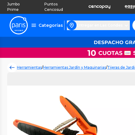
Jumbo
Puntos
Prime
Cencosud
Categorías
Entregar en Las Condes
Herramientas
/
Herramientas Jardín y Maquinarias
/
Tijeras de Jard