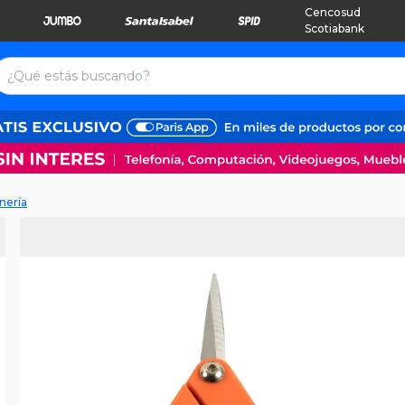
Cencosud
Scotiabank
inería