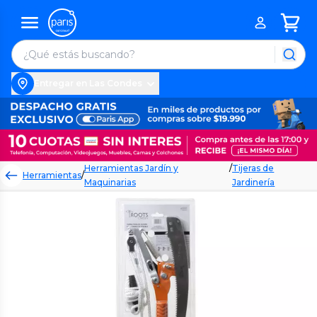
Entregar en Las Condes
Herramientas Jardín y
/
Tijeras de
Herramientas
/
Maquinarias
Jardinería