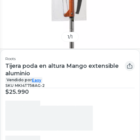
1
/
1
Roots
Tijera poda en altura Mango extensible
aluminio
Vendido por
Easy
SKU
MKI4T758AG-2
$25.990