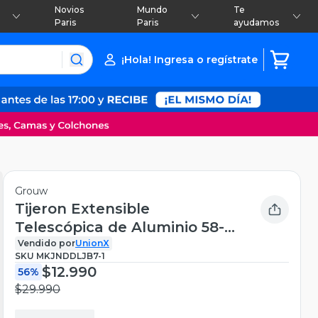
Novios
Mundo
Te
Paris
Paris
ayudamos
¡Hola! Ingresa o regístrate
Grouw
Tijeron Extensible
Telescópica de Aluminio 58-
78 Cm Grouw
Vendido por
UnionX
SKU
MKJNDDLJB7-1
$12.990
56%
$29.990