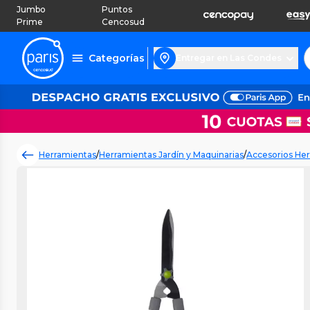
Jumbo
Puntos
Prime
Cencosud
Categorías
Entregar en Las Condes
Herramientas
/
Herramientas Jardín y Maquinarias
/
Accesorios Her