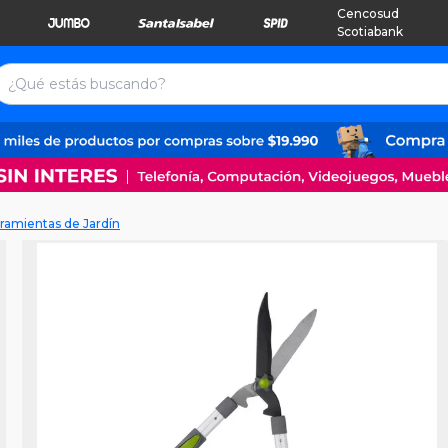
Cencosud
Scotiabank
ramientas de Jardín