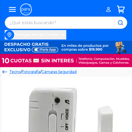
Entregar en Las Condes
Tecno
/
Fotografía
/
Cámaras Seguridad