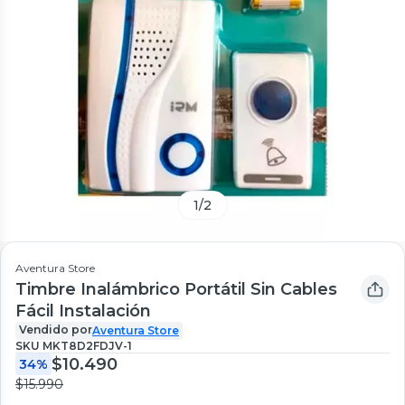
1
/
2
Aventura Store
Timbre Inalámbrico Portátil Sin Cables
Fácil Instalación
Vendido por
Aventura Store
SKU
MKT8D2FDJV-1
$10.490
34%
$15.990