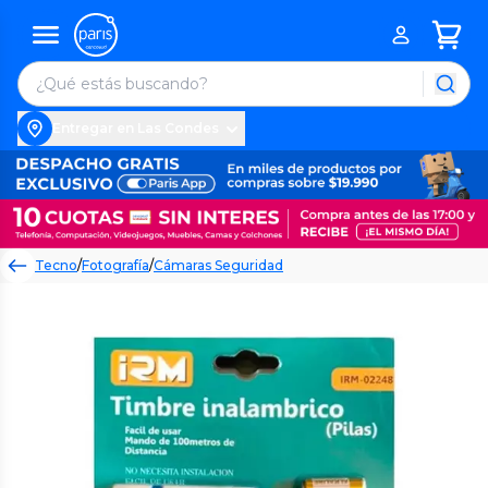
Entregar en Las Condes
Tecno
/
Fotografía
/
Cámaras Seguridad