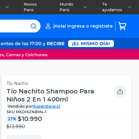
Novios
Mundo
Te
Paris
Paris
ayudamos
¡Hola! Ingresa o regístrate
Tío Nacho
Tío Nachito Shampoo Para
Niños 2 En 1 400ml
Vendido por
Superstore.cl
SKU
MKDI6ZN8M4-1
$10.990
21%
$13.990