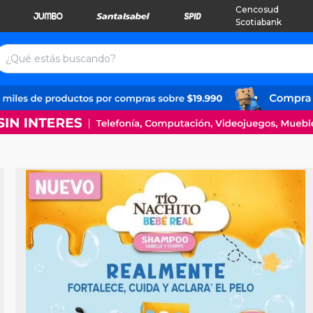
Cencosud
Scotiabank