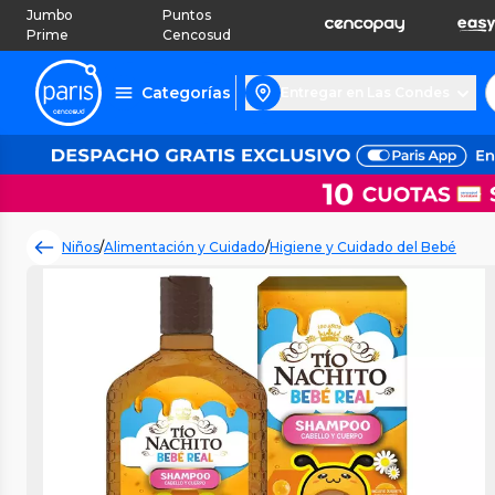
Jumbo
Puntos
Prime
Cencosud
Categorías
Entregar en Las Condes
Niños
/
Alimentación y Cuidado
/
Higiene y Cuidado del Bebé