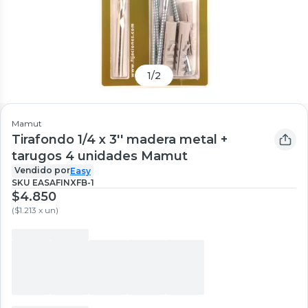
1
/
2
Mamut
Tirafondo 1/4 x 3'' madera metal +
tarugos 4 unidades Mamut
Vendido por
Easy
SKU
EASAFINXFB-1
$4.850
(
$1.213 x un
)