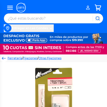
Entregar en Las Condes
Ferretería
/
Fijaciones
/
Otras Fijaciones