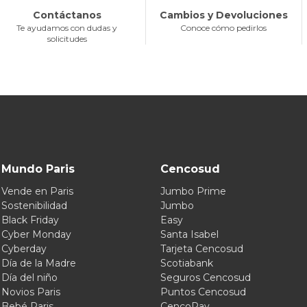
Contáctanos
Cambios y Devoluciones
Te ayudamos con dudas y
Conoce cómo pedirlos
solicitudes
Mundo Paris
Cencosud
Vende en Paris
Jumbo Prime
Sostenibilidad
Jumbo
Black Friday
Easy
Cyber Monday
Santa Isabel
Cyberday
Tarjeta Cencosud
Día de la Madre
Scotiabank
Día del niño
Seguros Cencosud
Novios Paris
Puntos Cencosud
Bebé Paris
CencoPay