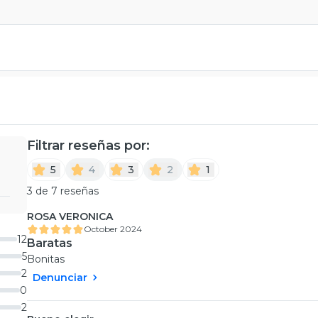
Filtrar reseñas por:
5
4
3
2
1
3 de 7 reseñas
ROSA VERONICA
October 2024
12
Baratas
5
Bonitas
2
Denunciar
0
2