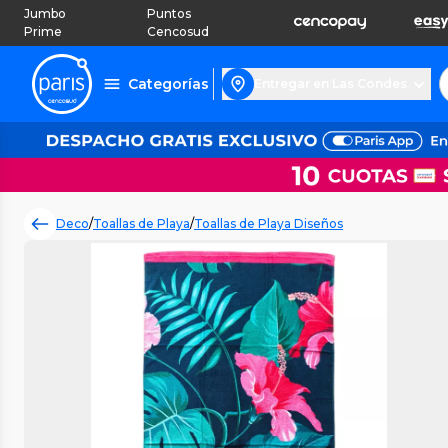
Jumbo
Puntos
Prime
Cencosud
Categorías
Entregar en Las Condes
Deco
/
Toallas de Playa
/
Toallas de Playa Diseños