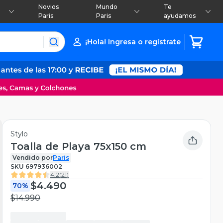
Novios
Mundo
Te
Paris
Paris
ayudamos
¡Hola! Ingresa o regístrate
Stylo
Toalla de Playa 75x150 cm
Vendido por
Paris
SKU
697936002
4.2
(
21
)
$4.490
70%
$14.990