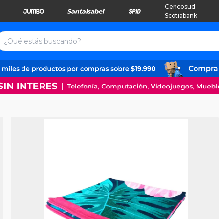
Cencosud
Scotiabank