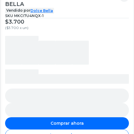
BELLA
Vendido por
Dolce Bella
SKU
MKCI7U4NQX-1
$3.700
(
$3.700 x un
)
Comprar ahora