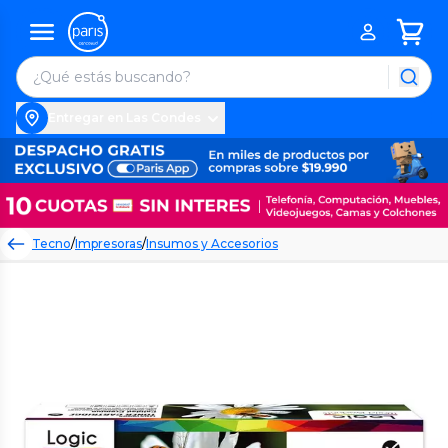
Entregar en Las Condes
Tecno
/
Impresoras
/
Insumos y Accesorios