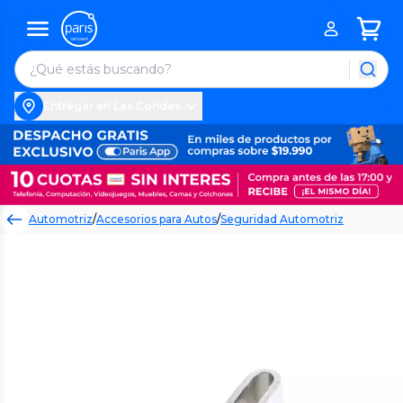
Entregar en Las Condes
Automotriz
/
Accesorios para Autos
/
Seguridad Automotriz