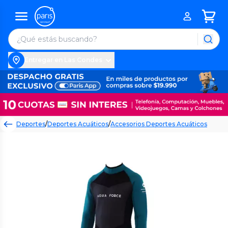
Entregar en Las Condes
Deportes
/
Deportes Acuáticos
/
Accesorios Deportes Acuáticos