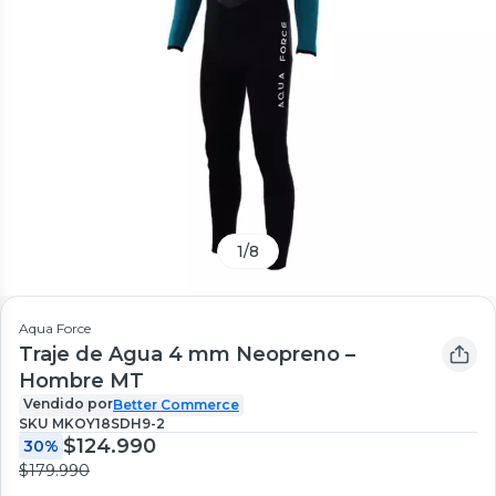
1
/
8
Aqua Force
Traje de Agua 4 mm Neopreno –
Hombre MT
Vendido por
Better Commerce
SKU
MKOY18SDH9-2
$124.990
30%
$179.990