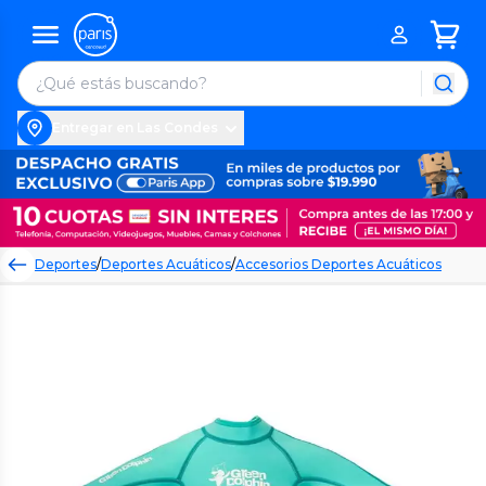
Entregar en Las Condes
Deportes
/
Deportes Acuáticos
/
Accesorios Deportes Acuáticos