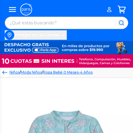
Entregar en Las Condes
Niños
/
Moda Niños
/
Ropa Bebé 0 Meses-4 Años