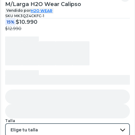
M/Larga H2O Wear Calipso
Vendido por
H2O WEAR
SKU
MK3QZ4CKFC-1
$10.990
15%
$12.990
Talla