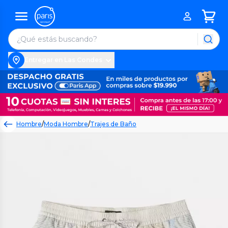
Entregar en Las Condes
Hombre
/
Moda Hombre
/
Trajes de Baño