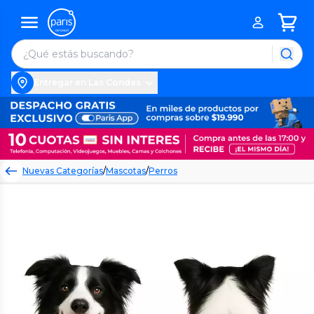
Entregar en Las Condes
Nuevas Categorías
/
Mascotas
/
Perros