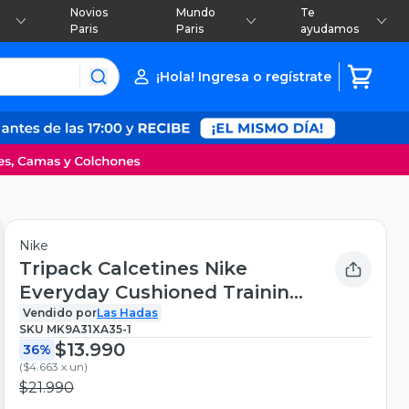
Novios
Mundo
Te
Paris
Paris
ayudamos
¡Hola! Ingresa o regístrate
Nike
Tripack Calcetines Nike
Everyday Cushioned Training
Negro
Vendido por
Las Hadas
SKU
MK9A31XA35-1
$13.990
36%
(
$4.663 x un
)
$21.990