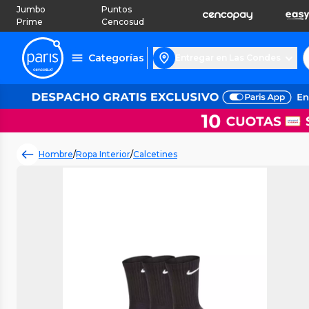
Jumbo
Puntos
Prime
Cencosud
Categorías
Entregar en Las Condes
Hombre
/
Ropa Interior
/
Calcetines