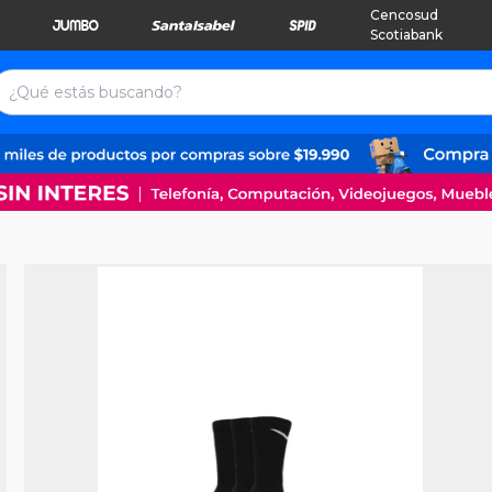
Cencosud
Scotiabank