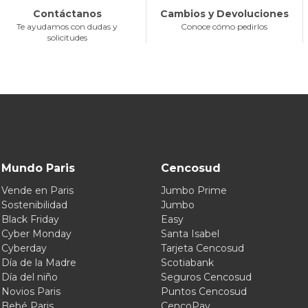
Contáctanos
Cambios y Devoluciones
Te ayudamos con dudas y
Conoce cómo pedirlos
solicitudes
Mundo Paris
Cencosud
Vende en Paris
Jumbo Prime
Sostenibilidad
Jumbo
Black Friday
Easy
Cyber Monday
Santa Isabel
Cyberday
Tarjeta Cencosud
Día de la Madre
Scotiabank
Día del niño
Seguros Cencosud
Novios Paris
Puntos Cencosud
Bebé Paris
CencoPay