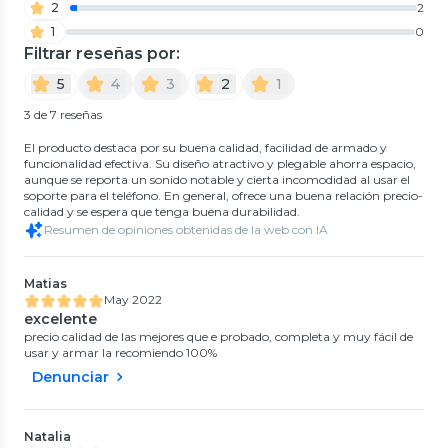
2
2
1
0
Filtrar reseñas por:
5
4
3
2
1
3 de 7 reseñas
El producto destaca por su buena calidad, facilidad de armado y
funcionalidad efectiva. Su diseño atractivo y plegable ahorra espacio,
aunque se reporta un sonido notable y cierta incomodidad al usar el
soporte para el teléfono. En general, ofrece una buena relación precio-
calidad y se espera que tenga buena durabilidad.
Resumen de opiniones obtenidas de la web con IA
Matias
May 2022
excelente
precio calidad de las mejores que e probado, completa y muy fácil de
usar y armar la recomiendo 100%
Denunciar
Natalia