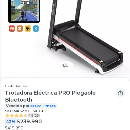
1
/
4
Basko Fitness
Trotadora Eléctrica PRO Plegable
Bluetooth
Vendido por
Basko Fitness
SKU
MK6ZMGL6XD-1
4.8
(
25
)
$239.990
42%
$419.990