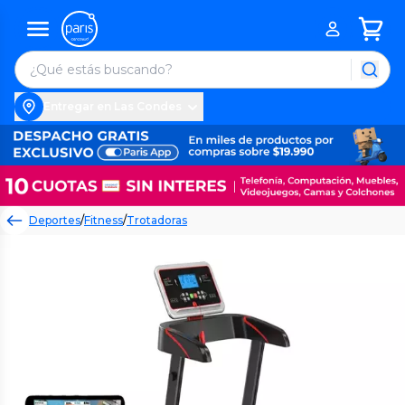
Entregar en Las Condes
Deportes
/
Fitness
/
Trotadoras