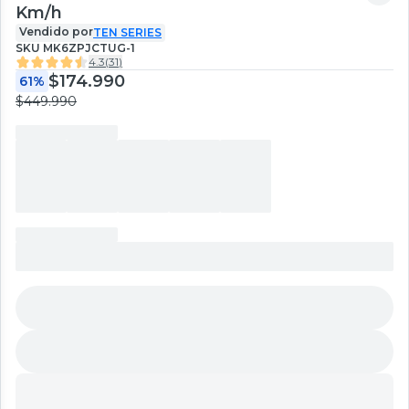
Km/h
Vendido por
TEN SERIES
SKU
MK6ZPJCTUG-1
4.3
(
31
)
$174.990
61%
$449.990