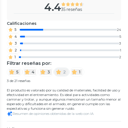
4.4
35 reseñas
Calificaciones
5
24
4
5
3
3
2
1
1
2
Filtrar reseñas por:
5
4
3
2
1
3 de 21 reseñas
El producto es valorado por su calidad de materiales, facilidad de uso y
efectividad en el entrenamiento. Es ideal para actividades como
caminar y trotar, y aunque algunos mencionan un tamaño menor al
esperado y dificultades en el armado, en general cumple con las
expectativas y funciona sin generar ruido.
Resumen de opiniones obtenidas de la web con IA