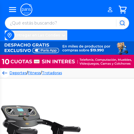
Entregar en Las Condes
Deportes
/
Fitness
/
Trotadoras