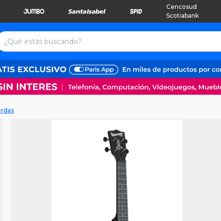
Cencosud
Scotiabank
erdas