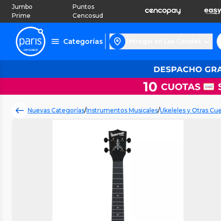
Jumbo
Puntos
Prime
Cencosud
Categorías
Entregar en Las Condes
Nuevas Categorías
/
Instrumentos Musicales
/
Ukeleles y Otras Cu