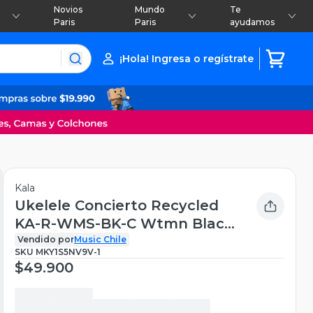
Novios
Mundo
Te
Paris
Paris
ayudamos
¡Hola! Ingresa o regístrate
Kala
Ukelele Concierto Recycled
KA-R-WMS-BK-C Wtmn Black
Kala
Vendido por
Music Chile
SKU
MKY1S5NV9V-1
$49.900