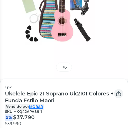
1
/
6
Epic
Ukelele Epic 21 Soprano Uk2101 Colores +
Funda Estilo Maori
Vendido por
MOBAR
SKU
MKQ42APA89-1
$37.790
5%
$39.990