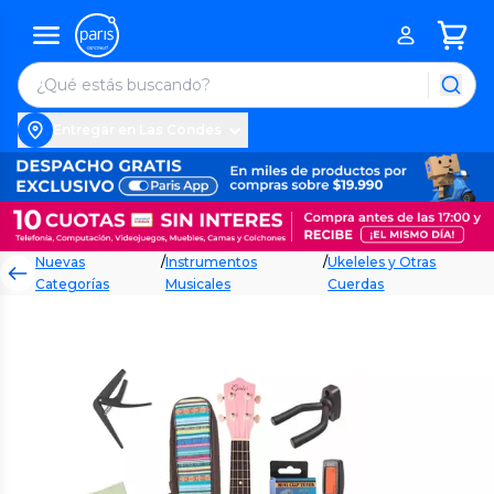
Entregar en Las Condes
Nuevas
/
Instrumentos
/
Ukeleles y Otras
Categorías
Musicales
Cuerdas