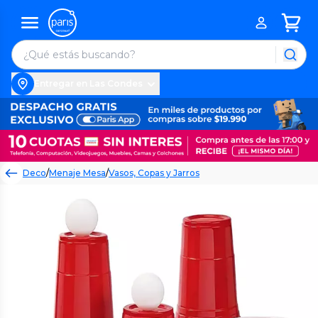
Entregar en Las Condes
Deco
/
Menaje Mesa
/
Vasos, Copas y Jarros