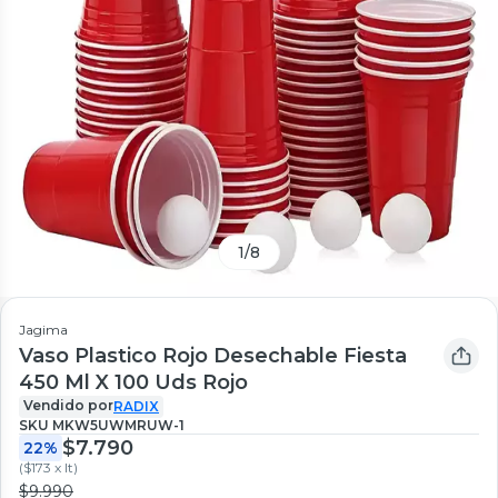
1
/
8
Jagima
Vaso Plastico Rojo Desechable Fiesta
450 Ml X 100 Uds Rojo
Vendido por
RADIX
SKU
MKW5UWMRUW-1
$7.790
22%
(
$173 x lt
)
$9.990