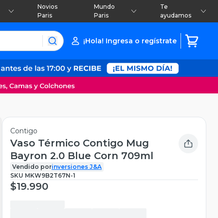
Novios
Mundo
Te
Paris
Paris
ayudamos
¡Hola! Ingresa o regístrate
Contigo
Vaso Térmico Contigo Mug
Bayron 2.0 Blue Corn 709ml
Vendido por
inversiones J&A
SKU
MKW9B2T67N-1
$19.990