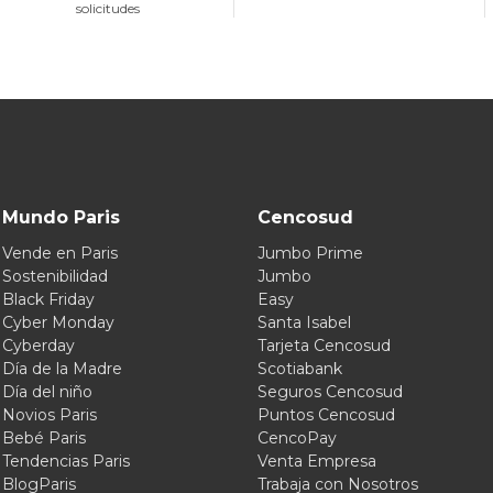
solicitudes
Mundo Paris
Cencosud
Vende en Paris
Jumbo Prime
Sostenibilidad
Jumbo
Black Friday
Easy
Cyber Monday
Santa Isabel
Cyberday
Tarjeta Cencosud
Día de la Madre
Scotiabank
Día del niño
Seguros Cencosud
Novios Paris
Puntos Cencosud
Bebé Paris
CencoPay
Tendencias Paris
Venta Empresa
BlogParis
Trabaja con Nosotros