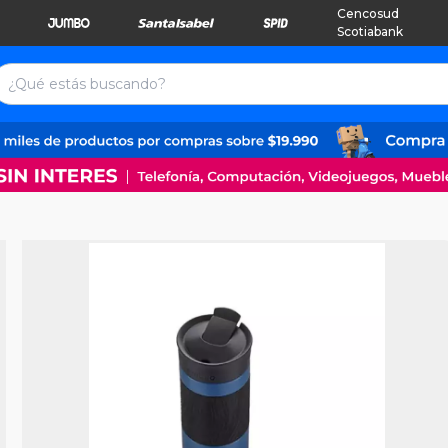
Cencosud
Scotiabank