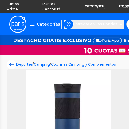
Jumbo
Puntos
Prime
Cencosud
Categorías
Entregar en Las Condes
Deportes
/
Camping
/
Cocinillas Camping y Complementos