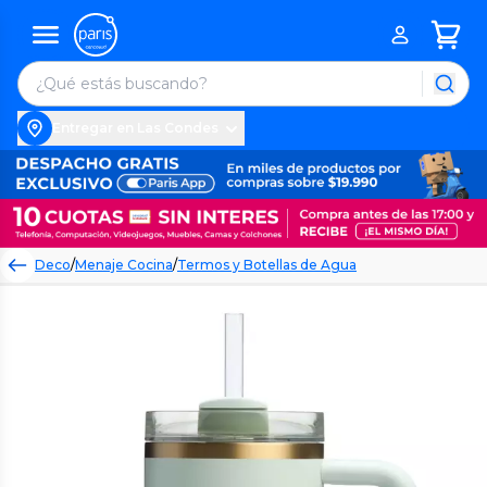
Entregar en Las Condes
Deco
/
Menaje Cocina
/
Termos y Botellas de Agua