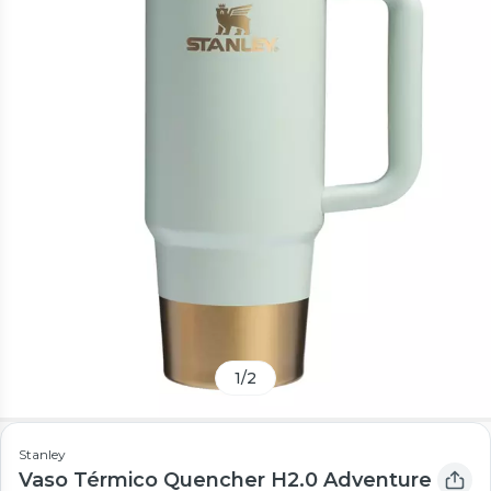
1
/
2
Stanley
Vaso Térmico Quencher H2.0 Adventure