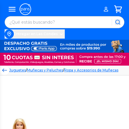
Entregar en Las Condes
Juguetes
/
Muñecas y Peluches
/
Ropa y Accesorios de Muñecas