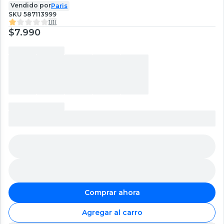
Vendido por
Paris
SKU
587113999
1
(
1
)
$7.990
Comprar ahora
Agregar al carro