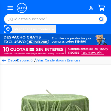
Entregar en Las Condes
Deco
/
Decoración
/
Velas, Candelabros y Esencias