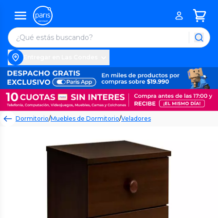
Entregar en Las Condes
Dormitorio
/
Muebles de Dormitorio
/
Veladores