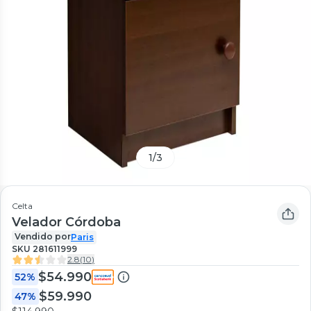
1
/
3
Celta
Velador Córdoba
Vendido por
Paris
SKU
281611999
2.8
(
10
)
$54.990
52%
$59.990
47%