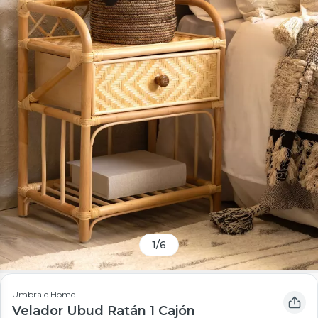
1
/
6
Umbrale Home
Velador Ubud Ratán 1 Cajón