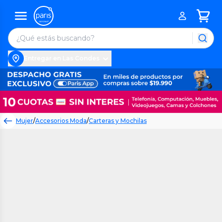
Entregar en Las Condes
Mujer
/
Accesorios Moda
/
Carteras y Mochilas