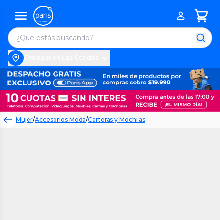
Entregar en Las Condes
Mujer
/
Accesorios Moda
/
Carteras y Mochilas