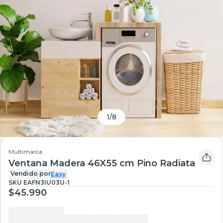
1
/
8
Multimarca
Ventana Madera 46X55 cm Pino Radiata
Vendido por
Easy
SKU
EAFN3IU03U-1
$45.990