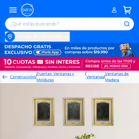
Entregar en Las Condes
Puertas, Ventanas y
/
Ventanas de
Construcción
/
Ventanas
/
Molduras
Madera